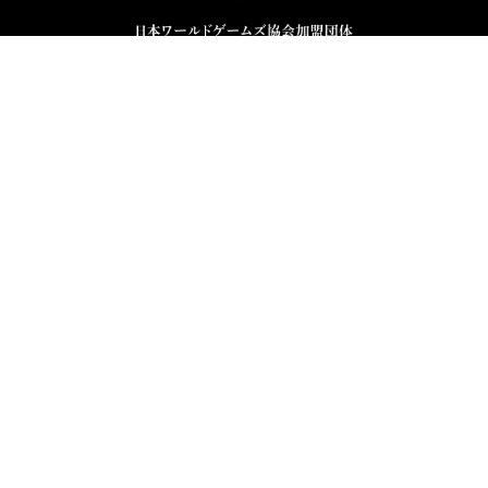
ホーム
全日本空道連盟とは
空道とは
大会結果
ニュース
通知
お問い合わせ