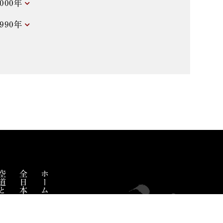
2000年
1990年
道とは
全日本空道連盟とは
ホーム