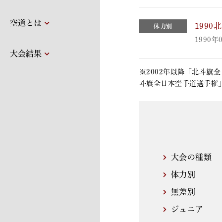
空道とは
199
体力別
1990年
大会結果
※2002年以降「北斗旗
斗旗全日本空手道選手権
大会の種類
体力別
無差別
ジュニア