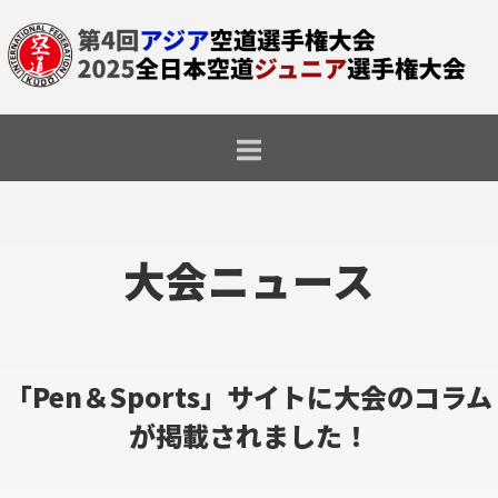
コ
ホ
ー
ン
ム
テ
ン
ツ
へ
ス
キ
ッ
プ
「Pen＆Sports」サイトに大会のコラム
が掲載されました！