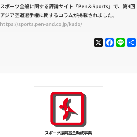
スポーツ全般に関する評論サイト「Pen＆Sports」で、第4回
アジア空道選手権に関するコラムが掲載されました。
https://sports.pen-and.co.jp/kudo/
X
F
L
a
i
c
n
e
e
b
o
o
k