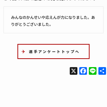
みんなのかんせいや応えんが力になりました。あ
りがとうございました。
選手アンケートトップへ
X
F
Li
a
n
c
e
e
b