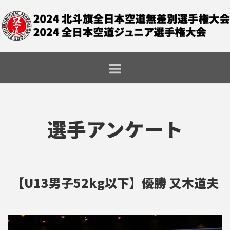
コ
ホ
ン
ー
テ
ム
ン
ツ
へ
ス
キ
ッ
プ
【U13男子52kg以下】優勝 又木道夫