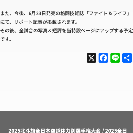
また、今後、6月23日発売の格闘技雑誌「ファイト＆ライフ」
にて、リポート記事が掲載されます。
その後、全試合の写真＆短評を当特設ページにアップする予定
です。
X
F
Li
a
n
c
e
e
b
o
o
k
2025北斗旗全日本空道体力別選手権大会 / 2025全日