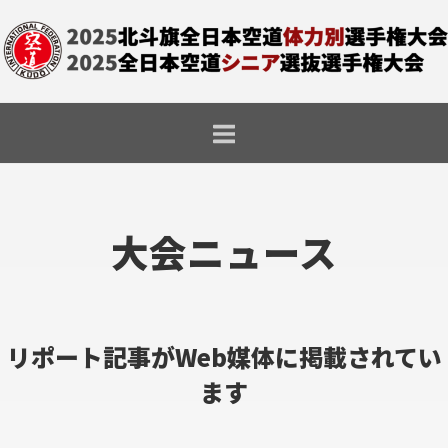
コ
ホ
ン
ー
テ
ム
ン
ツ
へ
ス
キ
ッ
プ
リポート記事がWeb媒体に掲載されてい
ます