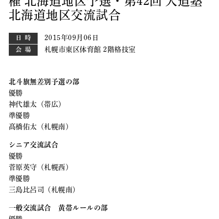
権 北海道地区予選・第42回 大道塾
北海道地区交流試合
2015年09月06日
日時
札幌市東区体育館 2階格技室
会場
北斗旗無差別予選の部
優勝
神代雄太（帯広）
準優勝
髙橋佑太（札幌南）
シニア交流試合
優勝
菅原英守（札幌西）
準優勝
三島比呂司（札幌南）
一般交流試合 黄帯ルールの部
優勝