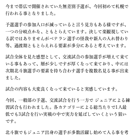
今まで帯広で開催されていた無差別予選が、今回初めて札幌で
行われる事となりました。
予選選手の参加人口が減っていると言う見方もある様ですが、
一つの分岐点かな、ともとらえています。決して楽観視してい
る訳ではありませんがベテラン選手の怪我や新人の入れ替わり
等、過渡期ともとらえれる要素が多分にあると考えています。
試合全体を見た感想として、交流試合の参加選手が増えて来て
いる事もあって、層が少しですが厚くなって来ており、中には
次期北斗旗選手の要素を持ち合わす選手を複数名見る事が出来
ました。
試合の内容も大変良くなって来ていると実感しています。
今回、一般部の予選、交流試合を行う一方で ジュニアによる練
習試合も行われました。各カテゴリーによる総当たりで1人最
低でも3試合を行い実戦の中で実力を延ばしていくという狙い
です。
北斗旗でもジュニア出身の選手が多数活躍し始めて入る事を考