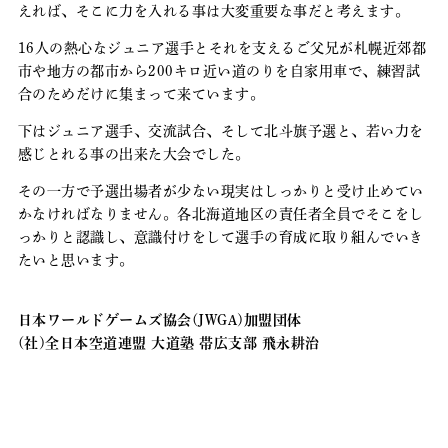
えれば、そこに力を入れる事は大変重要な事だと考えます。
16人の熱心なジュニア選手とそれを支えるご父兄が札幌近郊都
市や地方の都市から200キロ近い道のりを自家用車で、練習試
合のためだけに集まって来ています。
下はジュニア選手、交流試合、そして北斗旗予選と、若い力を
感じとれる事の出来た大会でした。
その一方で予選出場者が少ない現実はしっかりと受け止めてい
かなければなりません。各北海道地区の責任者全員でそこをし
っかりと認識し、意識付けをして選手の育成に取り組んでいき
たいと思います。
日本ワールドゲームズ協会(JWGA)加盟団体
(社)全日本空道連盟 大道塾 帯広支部 飛永耕治