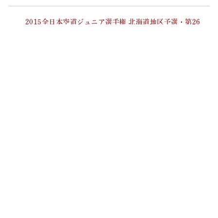
2015全日本空道ジュニア選手権 北海道地区予選・第26
回大道塾 北海道地区ジュニア交流試合
2015 北斗旗 全日本空道無差別・ジュニア選手権 九州・
沖縄予選第45回 大道塾 九州・沖縄地区交流試合
大会結果
大会の種類
体力別
無差別
ジュニア
シニア選抜