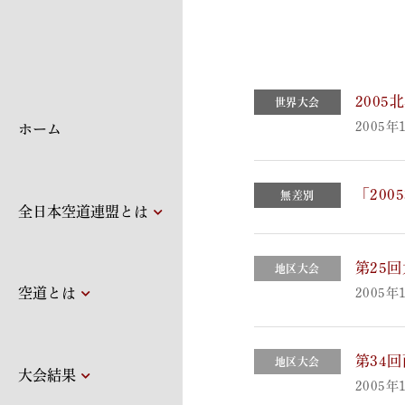
200
世界大会
2005年
ホーム
「20
無差別
全日本空道連盟とは
第25
地区大会
空道とは
2005年
第34
地区大会
大会結果
2005年