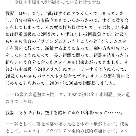
――全日本出場まで9年掛かっているわけですね。
我妻
はい。でも、当時はすぐにアツくなってしまっていた
し、自分の闘い方も確立できていなかったので、すぐに殴り合
いをしてしまって、その度に打ち負けていて。その後、北斗旗
には軽重量級には2回出て、いずれも1～2回戦負けで、27歳く
らいから仙台のドラゴンジムというところへ2年くらいムエタ
イを習いに行って、減量するようになって、闘い方も打ち合い
をしないようになって。長い距離で闘って、距離が詰まったら
組むという自分に合ったスタイルが出来あがってきました。そ
れから中量級（-240クラス）にエントリーするようになって、
28歳くらいからパラエストラ仙台でブラジリアン柔術を習いは
じめたこともあって、2007年に30歳で初優勝しました。
――16歳で大道塾に入門して、30歳で初の全日本制覇。長い道
のりでしたね。
我妻
そうですね。空手を始めてから15年掛かって･･････。
――幹として、東北本部で培った心と体の下地があって、枝葉
として、ムエタイ、ブラジリアン柔術の技術が加わって、スタ