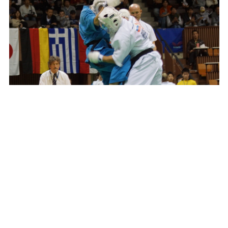
2014北斗旗 第4回世界空道選手権大会ｰ240 マナヴァシアン戦
我妻
止まらないですよね。当たった感触が「跳ね返されて
る」って感じで。逆にマナヴァシアンの攻撃は、一発一発がも
の凄い衝撃で。胸でも、腕でも、当てられたところの感覚がす
べて麻痺してしまう感じで。パンチでも蹴りでも膝でも「何だ
ろう？ これは」って。