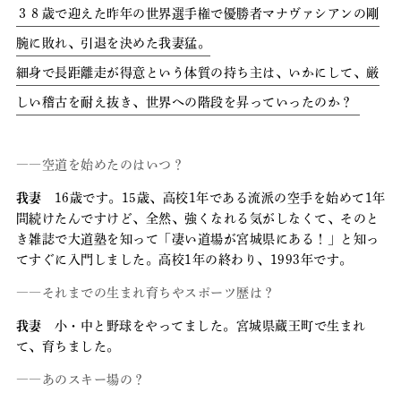
３８歳で迎えた昨年の世界選手権で優勝者マナヴァシアンの剛
腕に敗れ、引退を決めた我妻猛。
細身で長距離走が得意という体質の持ち主は、いかにして、厳
しい稽古を耐え抜き、世界への階段を昇っていったのか？
――空道を始めたのはいつ？
我妻
16歳です。15歳、高校1年である流派の空手を始めて1年
間続けたんですけど、全然、強くなれる気がしなくて、そのと
き雑誌で大道塾を知って「凄い道場が宮城県にある！」と知っ
てすぐに入門しました。高校1年の終わり、1993年です。
――それまでの生まれ育ちやスポーツ歴は？
我妻
小・中と野球をやってました。宮城県蔵王町で生まれ
て、育ちました。
――あのスキー場の？