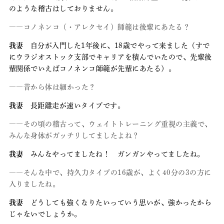
のような稽古はしておりません。
――コノネンコ（・アレクセイ）師範は後輩にあたる？
我妻
自分が入門した1年後に、18歳でやって来ました（すで
にウラジオストック支部でキャリアを積んでいたので、先輩後
輩関係でいえばコノネンコ師範が先輩にあたる）。
――昔から体は細かった？
我妻
長距離走が速いタイプです。
――その頃の稽古って、ウェイトトレーニング重視の主義で、
みんな身体がガッチリしてましたよね？
我妻
みんなやってましたね！ ガンガンやってましたね。
――そんな中で、持久力タイプの16歳が、よく40分の3の方に
入りましたね。
我妻
どうしても強くなりたいっていう思いが、強かったから
じゃないでしょうか。