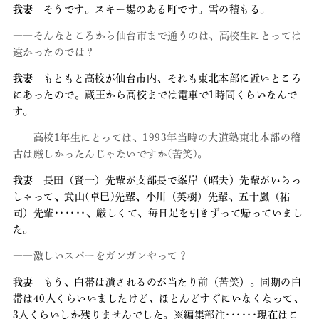
我妻
そうです。スキー場のある町です。雪の積もる。
――そんなところから仙台市まで通うのは、高校生にとっては
遠かったのでは？
我妻
もともと高校が仙台市内、それも東北本部に近いところ
にあったので。蔵王から高校までは電車で1時間くらいなんで
す。
――高校1年生にとっては、1993年当時の大道塾東北本部の稽
古は厳しかったんじゃないですか(苦笑)。
我妻
長田（賢一）先輩が支部長で峯岸（昭夫）先輩がいらっ
しゃって、武山(卓巳)先輩、小川（英樹）先輩、五十嵐（祐
司）先輩･･････、厳しくて、毎日足を引きずって帰っていまし
た。
――激しいスパーをガンガンやって？
我妻
もう、白帯は潰されるのが当たり前（苦笑）。同期の白
帯は40人くらいいましたけど、ほとんどすぐにいなくなって、
3人くらいしか残りませんでした。※編集部注･･････現在はこ