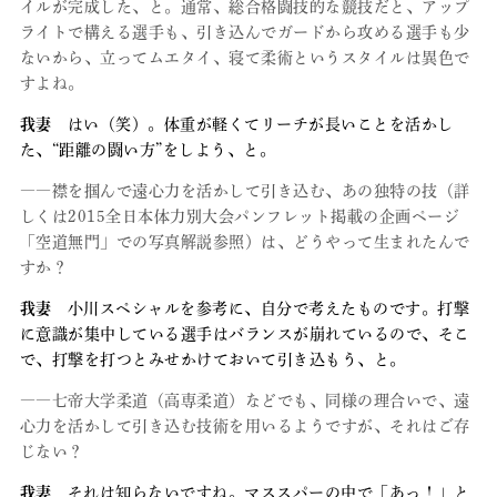
イルが完成した、と。通常、総合格闘技的な競技だと、アップ
ライトで構える選手も、引き込んでガードから攻める選手も少
ないから、立ってムエタイ、寝て柔術というスタイルは異色で
すよね。
我妻
はい（笑）。体重が軽くてリーチが長いことを活かし
た、“距離の闘い方”をしよう、と。
――襟を掴んで遠心力を活かして引き込む、あの独特の技（詳
しくは2015全日本体力別大会パンフレット掲載の企画ページ
「空道無門」での写真解説参照）は、どうやって生まれたんで
すか？
我妻
小川スペシャルを参考に、自分で考えたものです。打撃
に意識が集中している選手はバランスが崩れているので、そこ
で、打撃を打つとみせかけておいて引き込もう、と。
――七帝大学柔道（高専柔道）などでも、同様の理合いで、遠
心力を活かして引き込む技術を用いるようですが、それはご存
じない？
我妻
それは知らないですね。マススパーの中で「あっ！」と