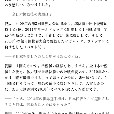
いう感じで、みつけました。
――全日本優勝後の実績は？
我妻
2009年の第3回世界大会に出場し、準決勝で田中俊輔に
負けて3位、2011年ワールドカップに出場して１回戦で前十字
靭帯を断裂して負けて、手術して1年後に復帰して、そして
2014年の第４回世界大会で優勝したゲガム・マナヴァシアンに
負けました（ベスト8）。
――全日本を制したのは１度だけなんですね。
我妻
１回だけです。準優勝の経験もありません。全日本で優
勝した後も、体力別では準決勝での敗戦が続いて、2010年なん
かは「絶対優勝できる」って思ってたのに、悪い癖が出て、１
回戦で打ち合って、無名の選手に負けたりして。入賞したの
は、あとは無差別で2010年にベスト4に入っただけです。
――じゃあ、2014年の世界選手権は、日本代表として選出され
ること自体、容易なことではなかった？
我妻
2013年の体力別は-250クラスで準決勝でコノネンコ先輩