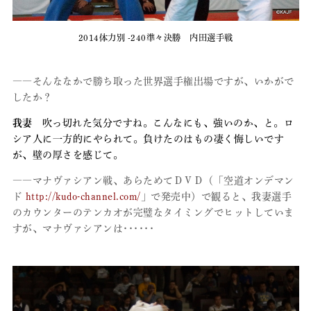
2014体力別 -240準々決勝 内田選手戦
――そんななかで勝ち取った世界選手権出場ですが、いかがで
したか？
我妻
吹っ切れた気分ですね。こんなにも、強いのか、と。ロ
シア人に一方的にやられて。負けたのはもの凄く悔しいです
が、壁の厚さを感じて。
――マナヴァシアン戦、あらためてＤＶＤ（「空道オンデマン
ド
http://kudo-channel.com/
」で発売中）で観ると、我妻選手
のカウンターのテンカオが完璧なタイミングでヒットしていま
すが、マナヴァシアンは･･････