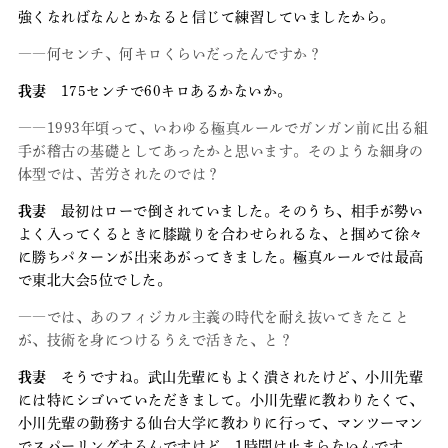
強くなればなんとかなると信じて練習していましたから。
――何センチ、何キロくらいだったんですか？
我妻
175センチで60キロあるかないか。
――1993年頃って、いわゆる極真ルールでガンガン前に出る組
手が稽古の基礎としてあったかと思います。そのような細身の
体型では、苦労されたのでは？
我妻
最初はローで倒されていました。そのうち、相手が勢い
よく入ってくるときに膝蹴りを合わせられるな、と掴めて徐々
に勝ちパターンが出来あがってきました。極真ルールでは最高
で東北大会5位でした。
――では、あのフィジカル主義の時代を耐え抜いてきたこと
が、技術を身につけるうえで活きた、と？
我妻
そうですね。武山先輩にもよく潰されたけど、小川先輩
には特にシゴいていただきまして。小川先輩に教わりたくて、
小川先輩の勤務する仙台大学に教わりに行って、マンツーマン
でスパーリングするんですけど、1時間は止まらないんです