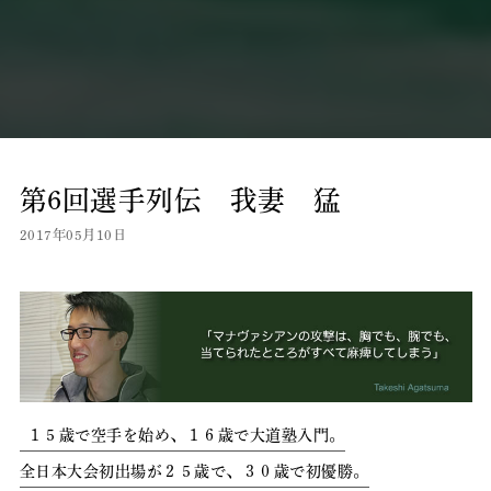
第6回選手列伝 我妻 猛
2017年05月10日
１５歳で空手を始め、１６歳で大道塾入門。
全日本大会初出場が２５歳で、３０歳で初優勝。