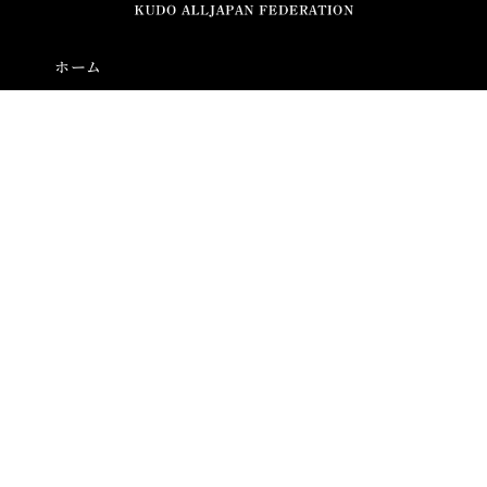
ホーム
全日本空道連盟とは
空道とは
大会結果
ニュース
通知
お問い合わせ
プライバシーポリシー
本サイトのコンテンツの使用について
© 2026 全日本空道連盟