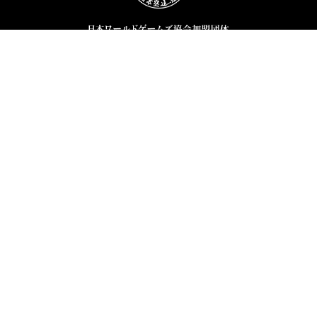
ホーム
全日本空道連盟とは
空道とは
大会結果
ニュース
通知
お問い合わせ