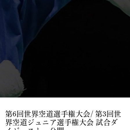
第6回世界空道選手権大会/ 第3回世
界空道ジュニア選手権大会 試合ダ