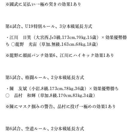
※國武に足払い→極め突きの効果1あり
第4試合、U19特別ルール、3分本戦延長方式
・江川 日笑（大宮西,Jr3級,173cm,70kg,15歳）×効果優勢勝
ち 〇龍野 光宙（草加,無級,163cm,68kg,18歳）
※龍野に顔面パンチ効果6、江川にハイキック効果1あり
第5試合、格闘ルール、2分本戦延長方式
・陳 友斌（小岩,8級,173cm,78kg,36歳）×効果優勢勝ち
〇 品村 和輝（草加,8級,170cm,83kg,34歳）
※陳にマスク掴みの警告、品村に投げ→極めの効果1あり
第6試合、空道ルール、2分本戦延長方式