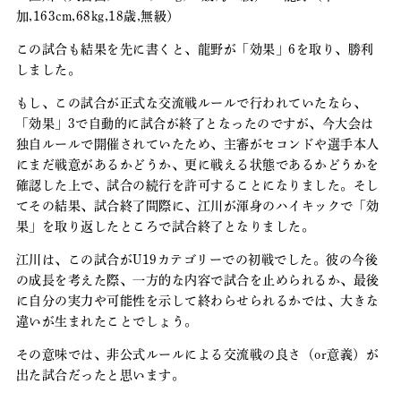
加,163cm,68kg,18歳,無級）
この試合も結果を先に書くと、龍野が「効果」6を取り、勝利
しました。
もし、この試合が正式な交流戦ルールで行われていたなら、
「効果」3で自動的に試合が終了となったのですが、今大会は
独自ルールで開催されていたため、主審がセコンドや選手本人
にまだ戦意があるかどうか、更に戦える状態であるかどうかを
確認した上で、試合の続行を許可することになりました。そし
てその結果、試合終了間際に、江川が渾身のハイキックで「効
果」を取り返したところで試合終了となりました。
江川は、この試合がU19カテゴリーでの初戦でした。彼の今後
の成長を考えた際、一方的な内容で試合を止められるか、最後
に自分の実力や可能性を示して終わらせられるかでは、大きな
違いが生まれたことでしょう。
その意味では、非公式ルールによる交流戦の良さ（or意義）が
出た試合だったと思います。