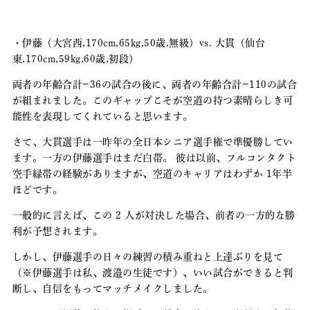
・伊藤（大宮西,170cm,65kg,50歳,無級）vs. 大貫（仙台
東,170cm,59kg,60歳,初段）
両者の年齢合計=36の試合の後に、両者の年齢合計=110の試合
が組まれました。このギャップこそが空道の持つ素晴らしき可
能性を表現してくれていると思います。
さて、大貫選手は一昨年の全日本シニア選手権で準優勝してい
ます。一方の伊藤選手はまだ白帯。 彼は以前、フルコンタクト
空手緑帯の経験がありますが、空道のキャリアはわずか 1年半
ほどです。
一般的に言えば、この 2 人が対決した場合、前者の一方的な勝
利が予想されます。
しかし、伊藤選手の日々の練習の積み重ねと上達ぶりを見て
（※伊藤選手は私、渡邉の生徒です）、いい試合ができると判
断し、自信をもってマッチメイクしました。