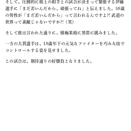
そして、圧倒的に格上の相手との試合が決まって緊張する伊藤
選手に「まだ若いんだから、頑張ってね」と伝えました。50歳
の男性が「まだ若いんだから」って言われるんですよ?! 武道の
世界って素敵じゃないですか?!（笑）
そして彼は言われた通りに、積極果敢に黒帯に挑みました。
一方の大貫選手は、10歳年下の元気なファイターを巧みな技で
コントロールする姿を見せました。
この試合は、期待通りの好勝負となりました。
・渡邉（浦和,165cm,65kg,60歳,六段）vs. 月東（草
加,160cm,69kg,30歳,1級）
もともと初～中級者の底上げをメイン目的として始まったこの
ワンマッチ交流戦ですが、出場選手の「格」に限定はありませ
ん。希望者は誰でも受け付けています（ただし釣り合う相手が
用意できるかどうかはまた別の問題になりますが）。