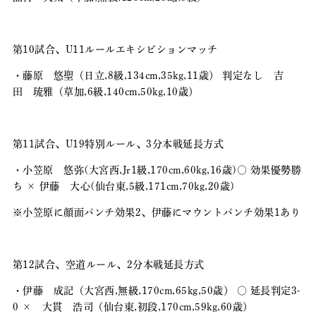
第10試合、U11ルールエキシビションマッチ
・藤原 悠聖（日立,8級,134cm,35kg,11歳） 判定なし 吉
田 琉雅（草加,6級,140cm,50kg,10歳）
第11試合、U19特別ルール、3分本戦延長方式
・小笠原 悠弥(大宮西,Jr1級,170cm,60kg,16歳)〇 効果優勢勝
ち × 伊藤 大心(仙台東,5級,171cm,70kg,20歳)
※小笠原に顔面パンチ効果2、伊藤にマウントパンチ効果1あり
第12試合、空道ルール、2分本戦延長方式
・伊藤 成記（大宮西,無級,170cm,65kg,50歳） 〇 延長判定3-
0 × 大貫 浩司（仙台東,初段,170cm,59kg,60歳）