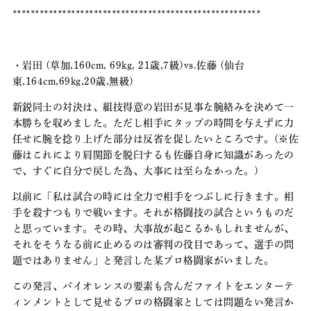
*******************************************************
・岩田 (草加,160cm, 69kg, 21歳,7級)vs.佐藤 (仙台
東,164cm,69kg,20歳,無級)
新鋭同士の対決は、組技得意の岩田が見事な腕絡みを決めて一
本勝ちを収めました。ただし相手にタップの時間を与えずに力
任せに腕を捻り上げた部分は反省を促したいところです。(※佐
藤はこれにより肩関節を脱臼するも佐藤自身に知識があったの
で、すぐに自分で戻した為、大事には至らなかった。)
以前に「私は試合の時には全力で相手をつぶしに行きます。相
手を殺すつもりで戦います。それが格闘技の試合というものだ
と思っています。その時、大事故が起こるかもしれませんが、
それをそうなる前に止めるのは審判の役目であって、選手の問
題ではありません」と発言した某プロ格闘家がいました。
この発言、バイオレンスの要素も含んだファイトをエンターテ
ィンメントとして見せるプロの格闘家としては問題ない発言か