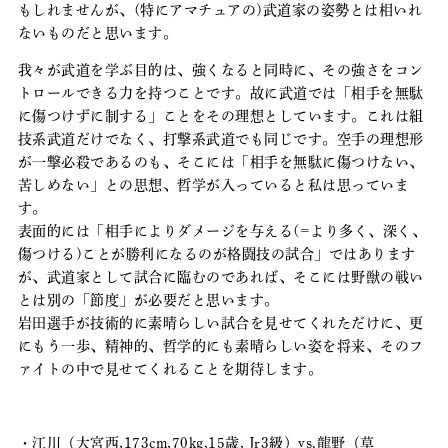
もしれませんが、(特にアマチュアの)武道家の姿勢とは相いれ
ないものだと思います。
我々が武道を学ぶ目的は、強くなると同時に、その強さをコン
トロールできる力を持つことです。故に武道では「相手を無駄
に傷つけずに制する」ことをその理想としています。これは組
技系武道だけでなく、打撃系武道でも同じです。空手の理想形
が一撃必殺であるのも、そこには「相手を無駄に傷つけない、
苦しめない」との思想、哲学が入っていると私は思っていま
す。
表面的には「相手によりダメージを与える(=より多く、深く、
傷つける)ことが勝利になるのが格闘技の試合」ではあります
が、武道家として試合に臨むのであれば、そこには野獣の戦い
とは別の「節度」が必要だと思います。
岩田選手が技術的に素晴らしい試合を見せてくれただけに、更
にもう一歩、精神的、哲学的にも素晴らしい姿を将来、そのフ
ァイトの中で見せてくれることを期待します。
・江川（大宮西,173cm,70kg,15歳, Jr3級）vs.龍野（草