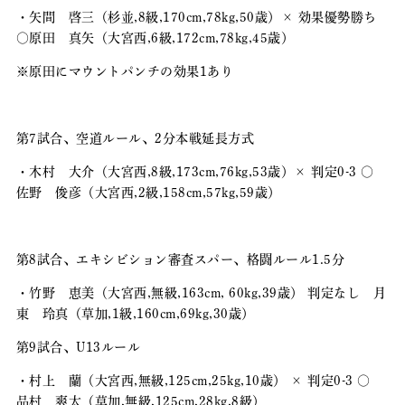
・矢間 啓三（杉並,8級,170cm,78kg,50歳）× 効果優勢勝ち
〇原田 真矢（大宮西,6級,172cm,78kg,45歳）
※原田にマウントパンチの効果1あり
第7試合、空道ルール、2分本戦延長方式
・木村 大介（大宮西,8級,173cm,76kg,53歳）× 判定0-3 〇
佐野 俊彦（大宮西,2級,158cm,57kg,59歳）
第8試合、エキシビション審査スパー、格闘ルール1.5分
・竹野 恵美（大宮西,無級,163cm, 60kg,39歳） 判定なし 月
東 玲真（草加,1級,160cm,69kg,30歳）
第9試合、U13ルール
・村上 蘭（大宮西,無級,125cm,25kg,10歳） × 判定0-3 〇
品村 爽太（草加,無級,125cm,28kg,8級）