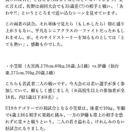
に言えば、佐野は前回大会でも35歳差(!!)の相手と戦い、「あ
わや?!」というところまで追い込むシーンを見せています。
この両者の試合。それ単体で見たら（もしかしたら）特に盛り
上がりもない、平凡なシニアクラスの一ファイトだったかもし
れません。が、そのサイドストーリーを知るものとしては「と
ても熱い」、感動ものでした。
・小笠原（大宮西,170cm,60kg,16歳, Jr1級）vs.伊藤（仙台
東,171cm,70kg,20歳,5級）
こちらも若武者二人の戦いです。今大会には若い選手が多く参
加していて、頼もしく感じました（※高校生以上の参加者が全
18名。内21歳以下が8名）。
U19カテゴリーでの初試合となる小笠原は、体重で10kg、年齢
で4歳上回る相手に果敢に挑み、一方の伊藤も帯上の相手を恐
れずに堂々と戦うという、二人の若さ溢れる、けれんみのない
好試合になりました。