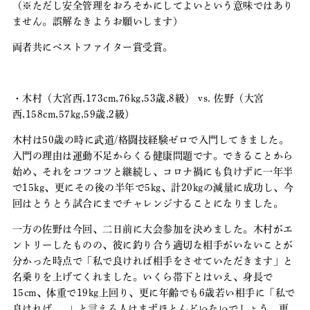
（※ただし安全管理をおろそかにしてよいという意味ではあり
ません。誤解なきようお願いします）
両者共にベストファイター賞受賞。
・木村（大宮西,173cm,76kg,53歳,8級） vs. 佐野（大宮
西,158cm,57kg,59歳,2級）
木村は50歳の時に武道/格闘技経験ゼロで入門してきました。
入門の理由は運動不足からくる健康問題です。できることから
始め、それをコツコツと継続し、コロナ禍にも負けずに一年半
で15kg、更にその後の半年で5kg、計20kgの減量に成功し、今
回はとうとう試合にまでチャレンジすることになりました。
一方の佐野は今回、二日前に大会参加を決めました。木村がエ
ントリーしたものの、彼に釣り合う適切な相手がいないことが
分かった時点で「私で良ければ相手をさせていただきます」と
名乗りを上げてくれました。いくら帯下とはいえ、身長で
15cm、体重で19kg上回り、更に年齢でも6歳若い相手に「私で
良ければ､､､」と言える人はまずほとんどいないでしょう。更