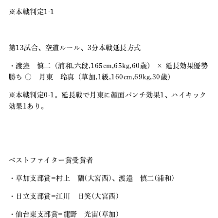
※本戦判定1-1
第13試合、空道ルール、3分本戦延長方式
・渡邉 慎二（浦和,六段,165cm,65kg,60歳） × 延長効果優勢
勝ち 〇 月東 玲真（草加,1級,160cm,69kg,30歳）
※本戦判定0-1。延長戦で月東に顔面パンチ効果1、ハイキック
効果1あり。
ベストファイター賞受賞者
・草加支部賞=村上 蘭(大宮西)、渡邉 慎二(浦和)
・日立支部賞=江川 日笑(大宮西)
・仙台東支部賞=龍野 光宙(草加)