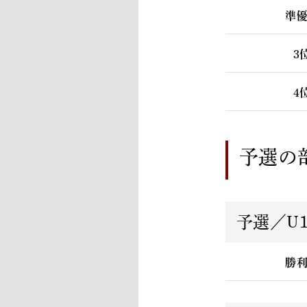
準
3
4
予選の
予選／U1
勝