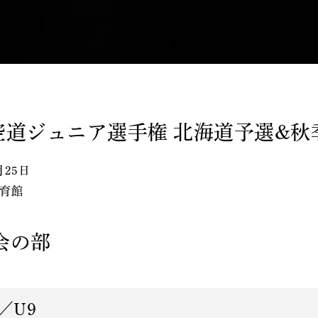
本空道ジュニア選手権 北海道予選&秋
月25日
育館
会の部
／U9