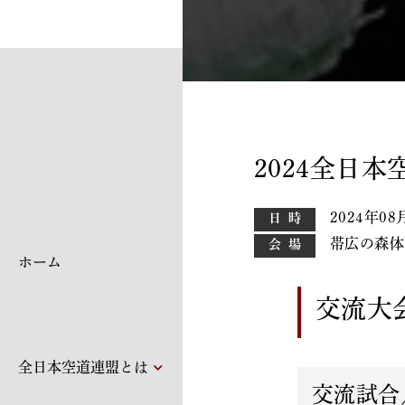
2024全日
2024年08
日時
帯広の森体
会場
ホーム
交流大
全日本空道連盟とは
交流試合