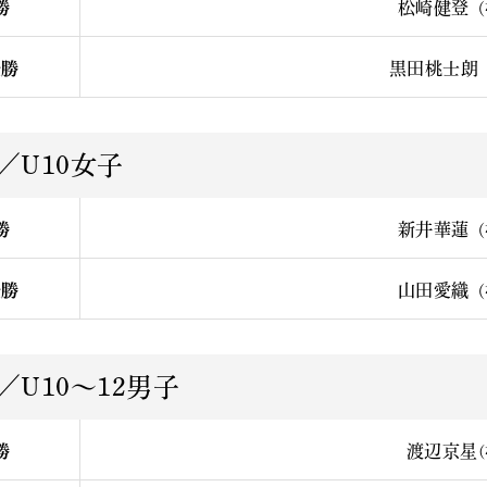
勝
松崎健登
（
優勝
黒田桃士朗
／U10女子
勝
新井華蓮
（
優勝
山田愛織
（
／U10〜12男子
勝
渡辺京星