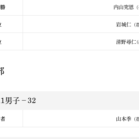
優勝
内山究恩
（
位
岩城仁
（
位
清野尋仁
部
1男子－32
利者
山本季
（