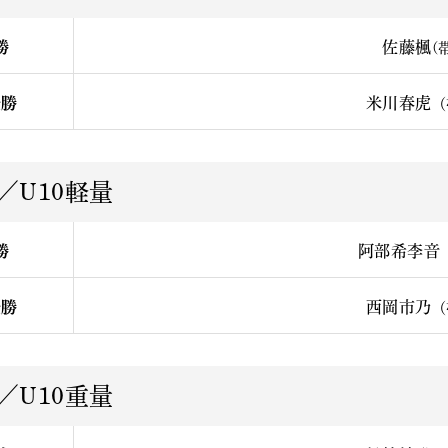
勝
佐藤楓
(
優勝
米川春虎
（
／U10軽量
勝
阿部希李音
優勝
西岡市乃
（
／U10重量