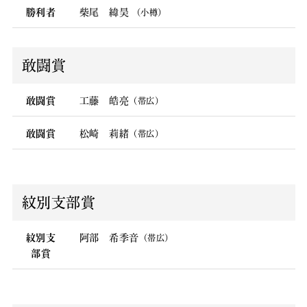
勝利者
柴尾 緯昊
（小樽）
敢闘賞
敢闘賞
工藤 皓亮
（帯広）
敢闘賞
松崎 莉緒
（帯広）
紋別支部賞
紋別支
阿部 希季音
（帯広）
部賞