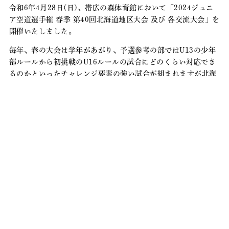
令和6年4月28日(日)、帯広の森体育館において「2024ジュニ
ア空道選手権 春季 第40回北海道地区大会 及び 各交流大会」を
開催いたしました。
毎年、春の大会は学年があがり、予選参考の部ではU13の少年
部ルールから初挑戦のU16ルールの試合にどのくらい対応でき
るのかといったチャレンジ要素の強い試合が組まれますが北海
道地区各支部の支部長の指導の下、選手達は練習してきた成果
を発揮し見応えのある試合を見せてくれました。
ここから秋の全日本予選に向けて更に磨きをかけレベルアップ
していけるよう、指導陣と選手共々日々の努力を積み重ねて行
きたいと思っております。
選手の皆さん、お手伝いいただきました塾生及び保護者の皆さ
ん、ご観戦いただきましたご来場者の皆さん、大変お疲れ様で
した。
大道塾北海道地区運営委員長
飛永耕治