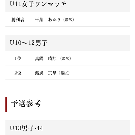
U11女子ワンマッチ
勝利者
千葉 あかり
（帯広）
U10〜12男子
1位
真鍋 晴翔
（帯広）
2位
渡邊 京星
（帯広）
予選参考
U13男子-44