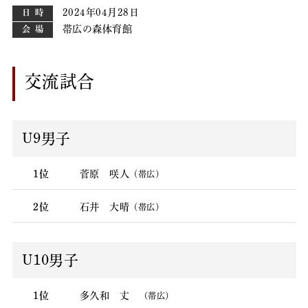
2024年04月28日
日時
帯広の森体育館
会場
交流試合
U9男子
1位
菅原 咲人
（帯広）
2位
石井 大晴
（帯広）
U10男子
1位
多久和 丈
（帯広）