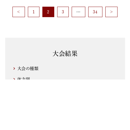
<
1
2
3
…
34
>
大会結果
大会の種類
体力別
無差別
ジュニア
シニア選抜
地区大会