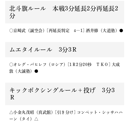
北斗旗ルール 本戦3分延長2分再延長2
分
○京崎武（誠空会）[再延長判定 4―1] 酒井修（大道塾）●
ムエタイルール 3分3Ｒ
○オレグ・バヒレフ（ロシア）[1Ｒ2分20秒 ＴＫＯ] 大成
敦（大誠塾）●
キックボクシングルール＋投げ 3分3
Ｒ
△小金丸茂昭（真武館）[引き分け] コンペット・シッサハハ
ーン（タイ）△