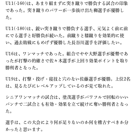
U11(-160)は、あまり組まずに突き蹴りで勝負する試合の印象
であった。突き蹴りのパワーが一歩抜け出た柳選手が優勝し
た。
U11(-180)は、鋭い突き蹴りで勝負する選手、元気よく前に前
にでる選手と好勝負が続いた。前蹴りと膝蹴りを効果的に使
い、過去敗戦にもめげず優勝した長谷川選手を評価したい。
U16は、ワンマッチであった。組合でやや大野選手が優勢であ
ったが打撃の的確さで佐々木選手が上回り効果ポイントを取り
勝利者となった。
U19は、打撃・投げ・寝技と穴のない佐藤選手が優勝。上位2名
は、見るたびにレベルアップしているのが見て取れた。
シニアワンマッチの試合は、塗茂選手がパワフルで回転のいい
パンチで二試合とも有効・効果を立て続けに奪い勝利者となっ
た。
選手は、この大会により何が足りないのか何を稽古すべきか分
かったと思います。