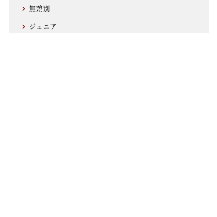
無差別
ジュニア
シニア選抜
地区大会
国際大会
アーカイブ
2021年～
2011～2020年