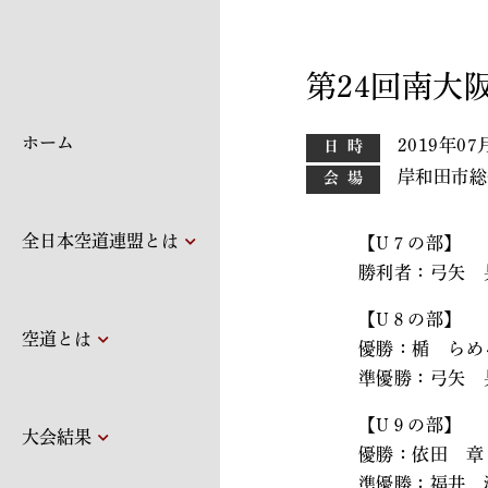
第24回南大
ホーム
2019年07
日時
岸和田市総
会場
全日本空道連盟とは
【U７の部】
勝利者：弓矢 
【U８の部】
空道とは
優勝：楯 らめ
準優勝：弓矢 
【U９の部】
大会結果
優勝：依田 章
準優勝：福井 