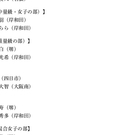
中量級・女子の部）】
羽（岸和田）
らら（岸和田）
重量級の部）】
白（堺）
光希（岸和田）
（四日市）
大智（大阪南）
寿（堺）
秀多（岸和田）
混合女子の部】