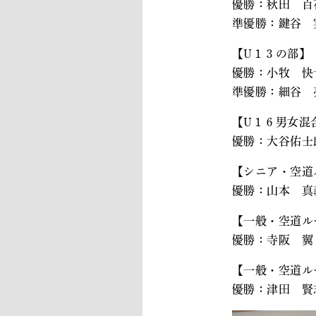
優勝：秋田 百
準優勝：鍵谷 
【U１３の部】
優勝：小牧 快
準優勝：細谷 
【U１６男女
優勝：大谷佑士
【シニア・空
優勝：山本 真
【一般・空道
優勝：寺阪 翼
【一般・空道
優勝：津田 賢