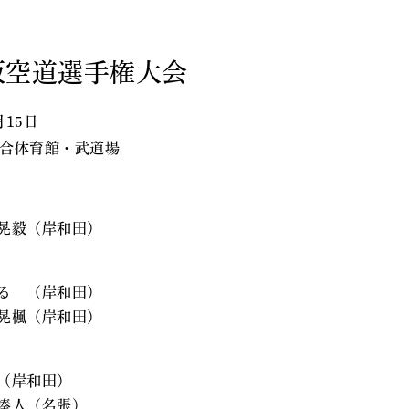
阪空道選手権大会
月15日
合体育館・武道場
晃毅（岸和田）
る （岸和田）
晃楓（岸和田）
（岸和田）
湊人（名張）