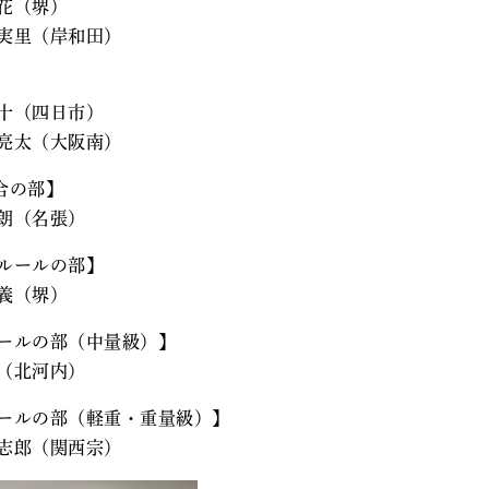
花（堺）
実里（岸和田）
十（四日市）
亮太（大阪南）
混合の部】
朗（名張）
道ルールの部】
義（堺）
ルールの部（中量級）】
（北河内）
ルールの部（軽重・重量級）】
志郎（関西宗）