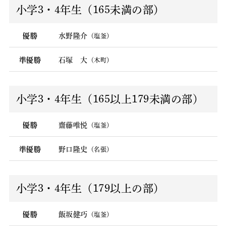
小学3・4年生（165未満の部）
優勝
水野隆介
（塩釜）
準優勝
石塚 大
（木町）
小学3・4年生（165以上179未満の部）
優勝
齋藤唯悦
（塩釜）
準優勝
野口隆史
（名張）
小学3・4年生（179以上の部）
優勝
飯坂健巧
（塩釜）