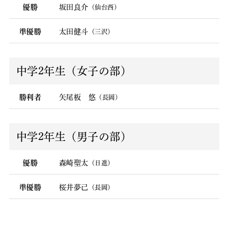
優勝
坂田良介
（仙台西）
準優勝
太田健斗
（三沢）
中学2年生（女子の部）
勝利者
矢尾板 悠
（長岡）
中学2年生（男子の部）
優勝
森崎聖太
（日進）
準優勝
桜井夢己
（長岡）