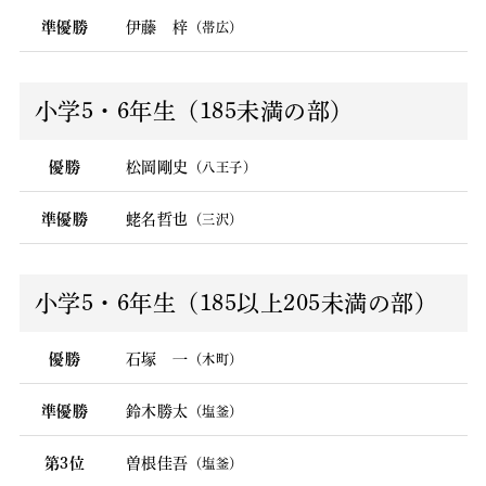
準優勝
伊藤 梓
（帯広）
小学5・6年生（185未満の部）
優勝
松岡剛史
（八王子）
準優勝
蛯名哲也
（三沢）
小学5・6年生（185以上205未満の部）
優勝
石塚 一
（木町）
準優勝
鈴木勝太
（塩釜）
第3位
曽根佳吾
（塩釜）