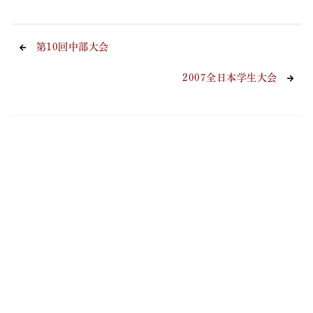
第10回中部大会
2007全日本学生大会
大会結果
大会の種類
体力別
無差別
ジュニア
シニア選抜