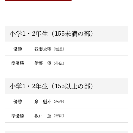
小学1・2年生（155未満の部）
優勝
我妻永望
（塩釜）
準優勝
伊藤 望
（帯広）
小学1・2年生（155以上の部）
優勝
泉 魁斗
（松任）
準優勝
坂戸 蓮
（帯広）