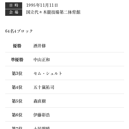
1995年11月11日
日時
国立代々木競技場第二体育館
会場
64名4ブロック
優勝
酒井修
準優勝
中山正和
第3位
セム・シュルト
第4位
五十嵐祐司
第5位
森直樹
第6位
伊藤彰浩
第7位
土居龍晴