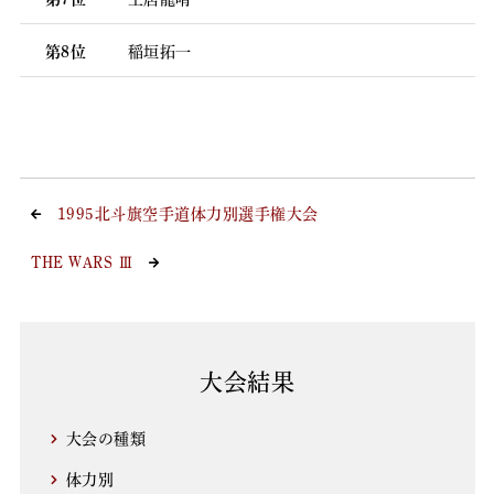
第8位
稲垣拓一
1995北斗旗空手道体力別選手権大会
THE WARS Ⅲ
大会結果
大会の種類
体力別