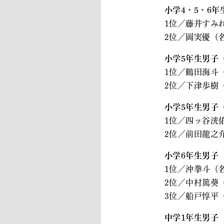
小学4・5・6年
1位／藤井すみ
2位／岡実優（
小学5年生男子（
1位／鶴田海斗
2位／下津歩樹
小学5年生男子（
1位／四ッ谷洸
2位／前田龍之
小学6年生男子
1位／沖拳斗（
2位／中村篤葵
3位／船戸惇平
中学1年生男子