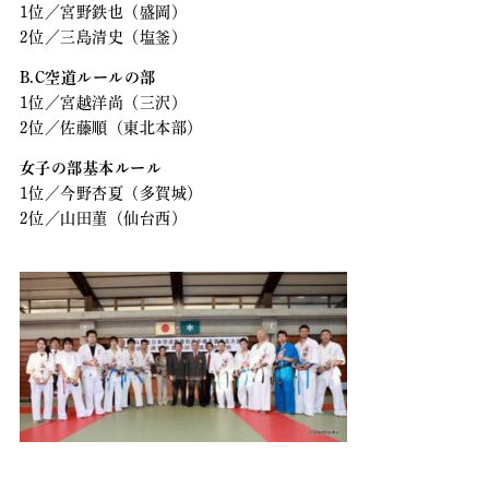
1位／宮野鉄也（盛岡）
2位／三島清史（塩釜）
B.C空道ルールの部
1位／宮越洋尚（三沢）
2位／佐藤順（東北本部）
女子の部基本ルール
1位／今野杏夏（多賀城）
2位／山田菫（仙台西）