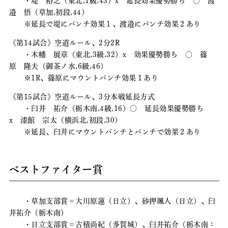
・堤 裕之（東北,1級,43）x 延長効果優勢勝ち 〇 渡
邉 悟（草加,初段,44）
※延長で堤にパンチ効果１、渡邉にパンチ効果２あり
《第14試合》空道ルール、2分2R
・木幡 展章（東北,3級,32）x 効果優勢勝ち 〇 篠
原 隆夫（御茶ノ水,6級,46）
※1R、篠原にマウントパンチ効果１あり
《第15試合》空道ルール、3分本戦延長方式
・臼井 祐介（栃木南,4級,16）〇 延長効果優勢勝ち
x 漆館 宗太（横浜北,初段,30）
※延長、臼井にマウントパンチとパンチで効果２あり
ベストファイター賞
・草加支部賞＝大川原蓮（日立）、砂押颯人（日立）、臼
井祐介（栃木南）
・日立支部賞＝古積尚紀（多賀城）、臼井祐介（栃木南：