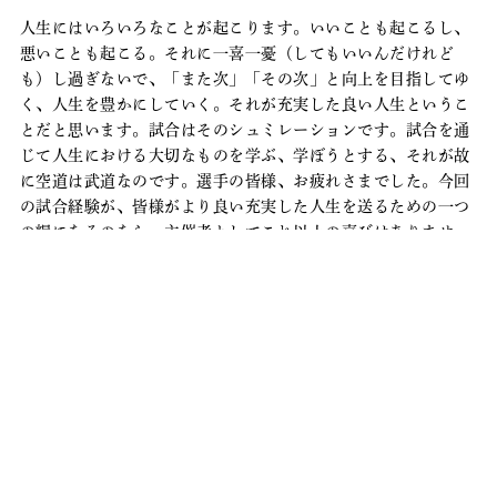
人生にはいろいろなことが起こります。いいことも起こるし、
悪いことも起こる。それに一喜一憂（してもいいんだけれど
も）し過ぎないで、「また次」「その次」と向上を目指してゆ
く、人生を豊かにしていく。それが充実した良い人生というこ
とだと思います。試合はそのシュミレーションです。試合を通
じて人生における大切なものを学ぶ、学ぼうとする、それが故
に空道は武道なのです。選手の皆様、お疲れさまでした。今回
の試合経験が、皆様がより良い充実した人生を送るための一つ
の糧になるのなら、主催者としてこれ以上の喜びはありませ
ん。ぜひまた「次」を目指して頑張ってください。
次回のワンマッチ交流戦は６／末を予定しております。各支部
の皆様方のご協力並びにご指導、ご鞭撻を、次回もどうぞよろ
しくお願い致します。押忍！
浦和／北本／大宮西支部長 渡辺慎二支部長