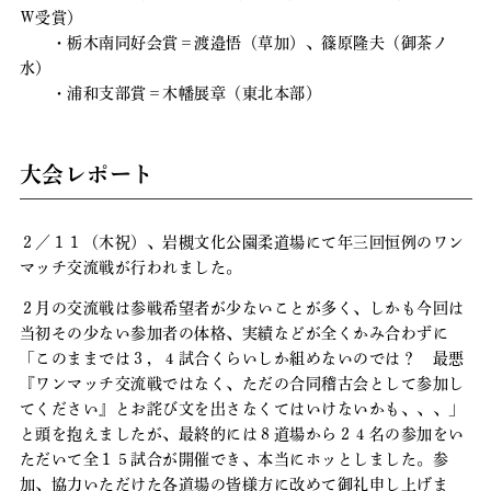
Ｗ受賞）
・栃木南同好会賞＝渡邉悟（草加）、篠原隆夫（御茶ノ
水）
・浦和支部賞＝木幡展章（東北本部）
大会レポート
２／１１（木祝）、岩槻文化公園柔道場にて年三回恒例のワン
マッチ交流戦が行われました。
２月の交流戦は参戦希望者が少ないことが多く、しかも今回は
当初その少ない参加者の体格、実績などが全くかみ合わずに
「このままでは３，４試合くらいしか組めないのでは？ 最悪
『ワンマッチ交流戦ではなく、ただの合同稽古会として参加し
てください』とお詫び文を出さなくてはいけないかも、、、」
と頭を抱えましたが、最終的には８道場から２４名の参加をい
ただいて全１５試合が開催でき、本当にホッとしました。参
加、協力いただけた各道場の皆様方に改めて御礼申し上げま