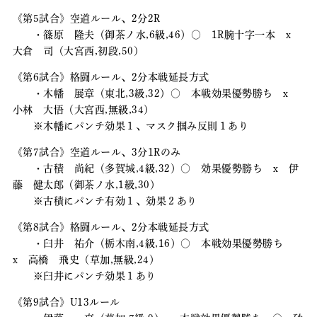
《第5試合》空道ルール、2分2R
・篠原 隆夫（御茶ノ水,6級,46）〇 1R腕十字一本 x
大倉 司（大宮西,初段,50）
《第6試合》格闘ルール、2分本戦延長方式
・木幡 展章（東北,3級,32）〇 本戦効果優勢勝ち x
小林 大悟（大宮西,無級,34）
※木幡にパンチ効果１、マスク掴み反則１あり
《第7試合》空道ルール、3分1Rのみ
・古積 尚紀（多賀城,4級,32）〇 効果優勢勝ち x 伊
藤 健太郎（御茶ノ水,1級,30）
※古積にパンチ有効１、効果２あり
《第8試合》格闘ルール、2分本戦延長方式
・臼井 祐介（栃木南,4級,16）〇 本戦効果優勢勝ち
x 高橋 飛史（草加,無級,24）
※臼井にパンチ効果１あり
《第9試合》U13ルール