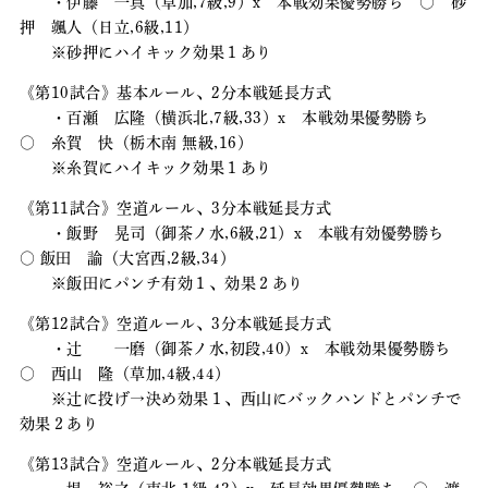
・伊藤 一真（草加,7級,9）x 本戦効果優勢勝ち 〇 砂
押 颯人（日立,6級,11）
※砂押にハイキック効果１あり
《第10試合》基本ルール、2分本戦延長方式
・百瀬 広隆（横浜北,7級,33）x 本戦効果優勢勝ち
〇 糸賀 快（栃木南 無級,16）
※糸賀にハイキック効果１あり
《第11試合》空道ルール、3分本戦延長方式
・飯野 晃司（御茶ノ水,6級,21）x 本戦有効優勢勝ち
〇 飯田 諭（大宮西,2級,34）
※飯田にパンチ有効１、効果２あり
《第12試合》空道ルール、3分本戦延長方式
・辻 一磨（御茶ノ水,初段,40）x 本戦効果優勢勝ち
〇 西山 隆（草加,4級,44）
※辻に投げ→決め効果１、西山にバックハンドとパンチで
効果２あり
《第13試合》空道ルール、2分本戦延長方式