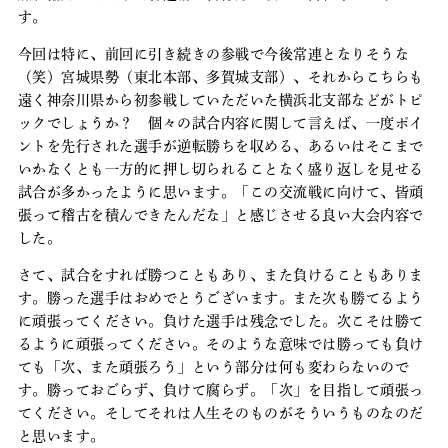
す。
今回は特に、前回に引き続きの参戦で今後常連となりそうな
（笑）宮城県勢（東北本部、多賀城支部）、それからこちらも
遠く神奈川県から初参戦していただいた横浜北支部などがトピ
ックでしょうか？ 個々の試合内容に関して言えば、一度ポイ
ントを先行された選手が逆転勝ちを収める、あるいはそこまで
いかなくとも一方的に押し切られることなく盛り返しを見せる
試合が多かったように思います。「この交流戦に向けて、皆頑
張って稽古を積んできたんだな」と感じさせる良い大会内容で
した。
さて、試合をすれば勝つこともあり、また負けることもありま
す。勝った選手はおめでとうございます。また次も勝てるよう
に頑張ってください。負けた選手は残念でした。次こそは勝て
るように頑張ってください。そのような意味では勝っても負け
ても「次、また頑張ろう」という部分は何も変わらないので
す。勝っておごらず、負けて腐らず。「次」を目指して頑張っ
てください。そしてそれは人生そのものがそういうものなのだ
と思います。