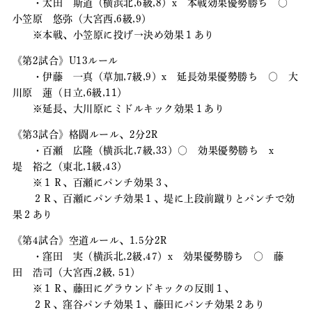
・太田 斯道（横浜北,6級,8）x 本戦効果優勢勝ち 〇
小笠原 悠弥（大宮西,6級,9）
※本戦、小笠原に投げ→決め効果１あり
《第2試合》U13ルール
・伊藤 一真（草加,7級,9）x 延長効果優勢勝ち 〇 大
川原 蓮（日立,6級,11）
※延長、大川原にミドルキック効果１あり
《第3試合》格闘ルール、2分2R
・百瀬 広隆（横浜北,7級,33）〇 効果優勢勝ち x
堤 裕之（東北,1級,43）
※１Ｒ、百瀬にパンチ効果３、
２Ｒ、百瀬にパンチ効果１、堤に上段前蹴りとパンチで効
果２あり
《第4試合》空道ルール、1.5分2R
・窪田 実（横浜北,2級,47）x 効果優勢勝ち 〇 藤
田 浩司（大宮西,2級, 51）
※１Ｒ、藤田にグラウンドキックの反則１、
２Ｒ、窪谷パンチ効果１、藤田にパンチ効果２あり