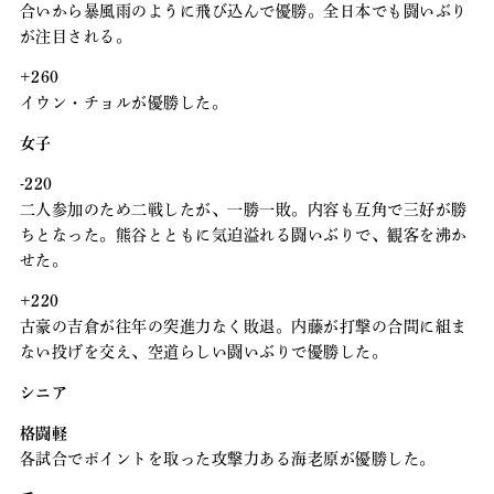
合いから暴風雨のように飛び込んで優勝。全日本でも闘いぶり
が注目される。
+260
イウン・チョルが優勝した。
女子
-220
二人参加のため二戦したが、一勝一敗。内容も互角で三好が勝
ちとなった。熊谷とともに気迫溢れる闘いぶりで、観客を沸か
せた。
+220
古豪の吉倉が往年の突進力なく敗退。内藤が打撃の合間に組ま
ない投げを交え、空道らしい闘いぶりで優勝した。
シニア
格闘軽
各試合でポイントを取った攻撃力ある海老原が優勝した。