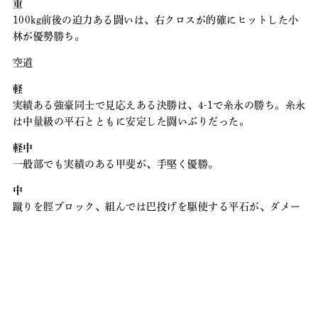
重
100kg前後の迫力ある闘いは、右クロスが的確にヒットした小
林が優勢勝ち。
空道
軽
実績ある強豪同士で見応えある決勝は、4-1で糸永の勝ち。糸永
は中量級の平石とともに安定した闘いぶりだった。
軽中
一般部でも実績のある甲斐が、手堅く優勝。
中
蹴りを脛ブロック、組んでは巴投げを駆使する平石が、ダメー
ジもなく優勝した。
軽重
高尾同士の闘いとなり、吉永が手数の差で優勝。
重
横山が強豪・小田との決勝を制した。