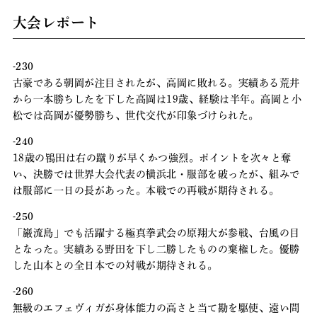
大会レポート
-230
古豪である朝岡が注目されたが、高岡に敗れる。実績ある荒井
から一本勝ちしたを下した高岡は19歳、経験は半年。高岡と小
松では高岡が優勢勝ち、世代交代が印象づけられた。
-240
18歳の鴇田は右の蹴りが早くかつ強烈。ポイントを次々と奪
い、決勝では世界大会代表の横浜北・服部を破ったが、組みで
は服部に一日の長があった。本戦での再戦が期待される。
-250
「巌流島」でも活躍する極真拳武会の原翔大が参戦、台風の目
となった。実績ある野田を下し二勝したものの棄権した。優勝
した山本との全日本での対戦が期待される。
-260
無級のエフェヴィガが身体能力の高さと当て勘を駆使、遠い間