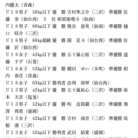
内健太（青森）
Ｕ１６男子 58kg以下 優 勝 吉村隼之介（三沢） 準優勝 佐
藤 歩（仙台西） ３ 位 相原琉唯斗（仙南）
Ｕ１６男子 68kg以下 優 勝 熊谷 慈英（仙南） 準優勝 樋
口 旺介（三沢）
Ｕ１６男子 68kg超級 優 勝 関 星斗（仙台西） 準優勝 佐
藤 匠（仙台西）
Ｕ１６女子 43kg以下 優 勝 五十嵐心桜（三沢） 準優勝 遠
藤 すず（石巻）
Ｕ１６女子 53kg以下 優 勝 槻田 ゆい（木町） 準優勝 相
内 春花（青森）
Ｕ１６女子 63kg以下 勝利者 由利 弥琴（仙台西）
Ｕ１３男子 42kg以下 優 勝 五十嵐拓心（三沢） 準優勝 坂
本 天音（塩釜）
Ｕ１３男子 52kg以下 優 勝 哘 良偉覇（三沢） 準優勝 飛
澤 周希（盛岡）
Ｕ１３女子 42kg以下 優 勝 吉村 南音（三沢） 準優勝 尾
駮 凛（三沢）
Ｕ１３女子 52kg以下 勝利者 武田 結愛（盛岡）