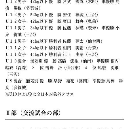
Ｕ１２男子 42kg以下 優 勝 宮武 秀成（木町） 準優勝 島
橋 陽也（多賀城）
Ｕ１２男子 52kg以下 優 勝 安住 颯琉（三沢）
Ｕ１２女子 42kg以下 優 勝 廣田 舞央（弘前）
Ｕ１１男子 34kg以下 優 勝 佐藤 徠瑛（登米） 準優勝 小
泉 絢誠（三沢）
Ｕ１１男子 44kg以下 勝利者 佐藤 蓮太（仙台西）
Ｕ１１女子 34kg以下 勝利者 相内 美希（青森）
Ｕ１１女子 44kg以下 勝利者 江上 由華（三沢）
Ｕ１０混合 無差別 優 勝 髙橋 儒生（仙南） 準優勝 相内
結衣（青森） ３ 位 檜野 岳（仙台東） ４ 位 尾駮 勇飛
（三沢）
Ｕ９混合 無差別 優 勝 早野 結花（盛岡） 準優勝 島橋 紗
良（多賀城）
※U10および9は全日本対象外クラス
Ⅱ部（交流試合の部）