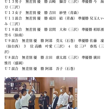
Ｕ１３男子 無差別 優 勝 山崎 獅音（三沢） 準優勝 今 海
刀（三沢）
Ｕ１３女子 無差別 優 勝 吉田 紗埜（青森）
Ｕ１１混合 無差別 優 勝 成田 結（青森） 準優勝 兒玉えい
み（三沢）
Ｕ１０混合 無差別 優 勝 岩間 大和（三沢） 準優勝 相原湧
空斗（仙南）
Ｕ９混合 無差別 優 勝 阿部 莞太（石巻） 準優勝 佐藤 凜
（仙台西） ３ 位 高橋 叶愛（三沢） ４ 位 三戸 春馬（三
沢）
Ｕ８混合 無差別 優 勝 古田 凛太郎（三沢） 準優勝 廣田
惟月（盛岡）
Ｕ７混合 無差別 優 勝 阿部 吾子（石巻）