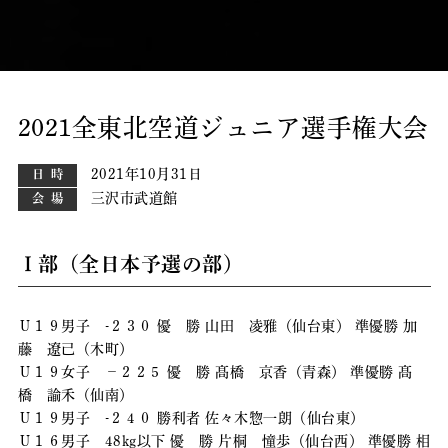
2021全東北空道ジュニア選手権大会
2021年10月31日
日時
三沢市武道館
会場
Ⅰ部（全日本予選の部）
Ｕ１９男子 -２３０ 優 勝 山田 凌雅（仙台東） 準優勝 加
藤 遼己（木町）
Ｕ１９女子 －２２５ 優 勝 髙橋 京香（青森） 準優勝 髙
橋 諭禾（仙南）
Ｕ１９男子 -２４０ 勝利者 佐々木惣一朗（仙台東）
Ｕ１６男子 48kg以下 優 勝 片桐 憧歩（仙台西） 準優勝 相