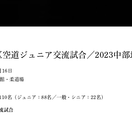
地区空道ジュニア交流試合／2023中
月16日
館・柔道場
110名（ジュニア：88名／一般・シニア：22名）
流試合