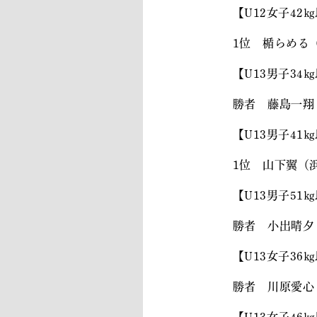
【U12女子42
1位 楯らめる
【U13男子34
勝者 藤島一翔
【U13男子41
1位 山下翼（
【U13男子51
勝者 小出晴夕
【U13女子36
勝者 川原愛心
【U13女子46