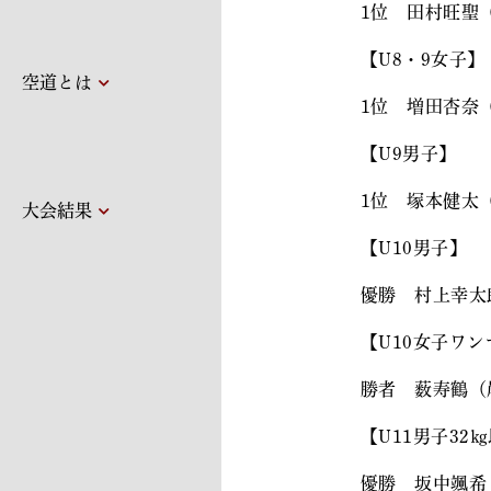
1位 田村旺聖
【U8・9女子】
空道とは
1位 増田杏奈
【U9男子】
1位 塚本健太
大会結果
【U10男子】
優勝 村上幸
【U10女子ワ
勝者 薮寿鶴（
【U11男子32
優勝 坂中颯