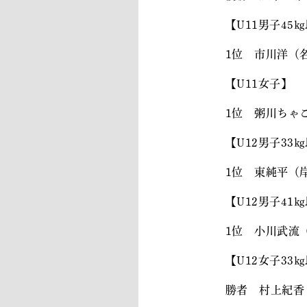
【U11男子45
1位 市川洋
【U11女子】
1位 粥川ちゃ
【U12男子33
1位 東純平
【U12男子41
1位 小川武流
【U12女子33
勝者 村上紀香