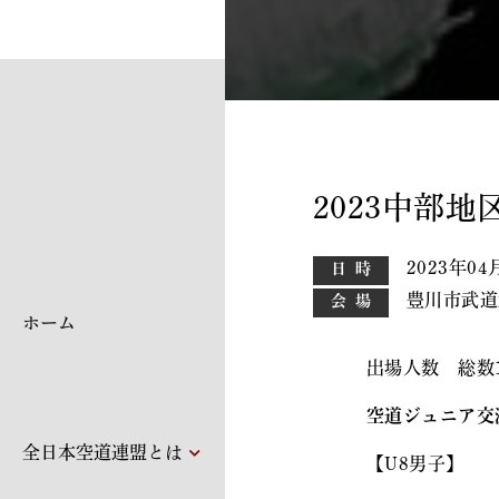
2023中部
2023年04
日時
豊川市武道
会場
ホーム
出場人数 総数
空道ジュニア交
全日本空道連盟とは
【U8男子】