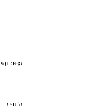
碧杜（日進）
一（四日市）